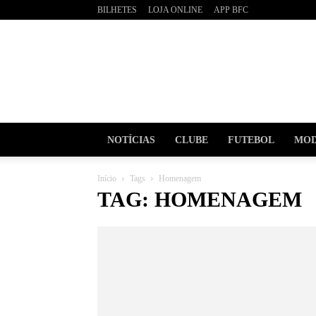
BILHETES
LOJA ONLINE
APP BFC
BOAVI
Futebo
Clube
NOTÍCIAS
CLUBE
FUTEBOL
MOD
Início
Tags
Homenagem
TAG: HOMENAGEM