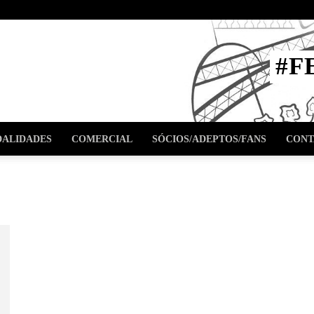
STA
#F
l
ALIDADES
COMERCIAL
SÓCIOS/ADEPTOS/FANS
CONT