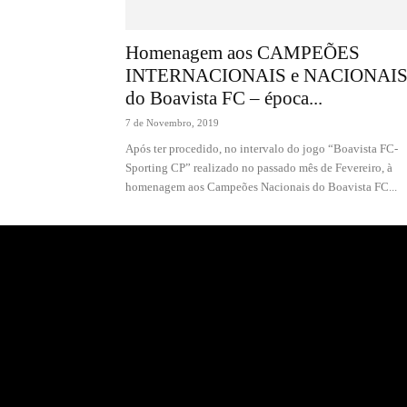
Homenagem aos CAMPEÕES
INTERNACIONAIS e NACIONAI
do Boavista FC – época...
7 de Novembro, 2019
Após ter procedido, no intervalo do jogo “Boavista FC-
Sporting CP” realizado no passado mês de Fevereiro, à
homenagem aos Campeões Nacionais do Boavista FC...