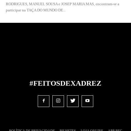
RODRIGUES, MANUEL SOUSA e JOSEP MARIA MAS, encontram-se a
participar na TAÇA DO MUNDO DE...
#FEITOS
DE
XADREZ