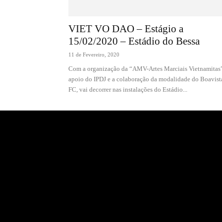
VIET VO DAO – Estágio a
15/02/2020 – Estádio do Bessa
11 de Fevereiro, 2020
Com a organização da “AMV-Artes Marciais Vietnamitas
apoio do IPDJ e a colaboração da modalidade do Boavist
FC, vai decorrer nas instalações do Estádio...