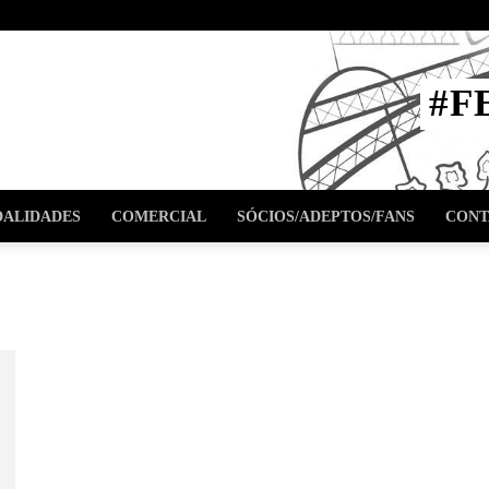
STA
#F
l
ALIDADES
COMERCIAL
SÓCIOS/ADEPTOS/FANS
CONT