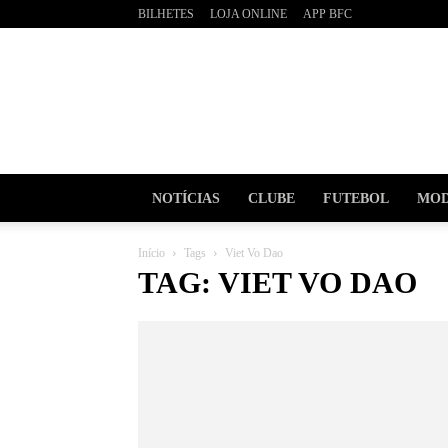
BILHETES
LOJA ONLINE
APP BFC
BOAVI
Futebo
Clube
NOTÍCIAS
CLUBE
FUTEBOL
MOD
Início
Tags
Viet Vo Dao
TAG: VIET VO DAO