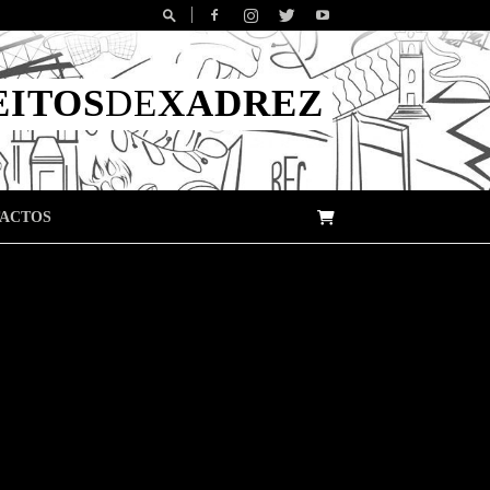
EITOS
DE
XADREZ
ACTOS