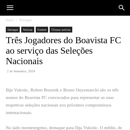
Início
Destaque
Destaque
Notícias
Futebol
Últimas notícias
Três Jogadores do Boavista FC
ao serviço das Seleções
Nacionais
2 de Setembro, 2024
Ilija Vukotic, Robert Bozenik e Bruno Onyemaechi são os três
nomes do Boavista FC convocados para representar as suas
respetivas seleções nacionais nos próximos compromissos
internacionais.
No lado montenegrino, destaque para Ilija Vukotic. O médio, de