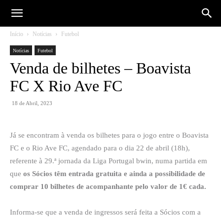
Início
Notícias
Futebol
Notícias
Futebol
Venda de bilhetes – Boavista
FC X Rio Ave FC
18 de Abril, 2023
Já se encontram à venda os bilhetes para o jogo entre o Boavista
FC e o Rio Ave FC, agendado para o dia 22 de abril (18h),
referente à 29.ª jornada da Liga Portugal bwin, numa partida em
que
os Sócios têm entrada gratuita e ainda a possibilidade de
comprar 10 bilhetes de acompanhante pelo valor de 1€ cada.
Informa-se que a venda de ingressos será feita a Sócios com a