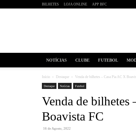
BILHETES
LOJA ONLINE
APP BFC
BOAVI
Futebo
Clube
NOTÍCIAS
CLUBE
FUTEBOL
MOD
Início
Destaque
Venda de bilhetes – Casa Pia AC X Boavi
Destaque
Notícias
Futebol
Venda de bilhetes
Boavista FC
16 de Agosto, 2022