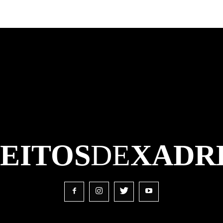
FEITOS
DE
XADR