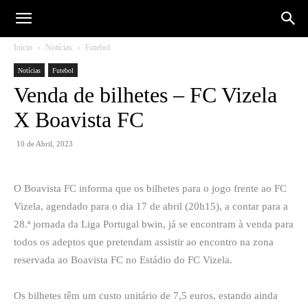
Início
Notícias
Futebol
Notícias
Futebol
Venda de bilhetes – FC Vizela
X Boavista FC
10 de Abril, 2023
O Boavista FC informa que os bilhetes para o jogo frente ao FC
Vizela, agendado para o dia 17 de abril (20h15), a contar para a
28.ª jornada da Liga Portugal bwin, já se encontram à venda para
todos os adeptos que pretendam assistir ao encontro na zona
reservada ao Boavista FC no Estádio do FC Vizela.
Os bilhetes têm um custo unitário de 7,5 euros, estando ainda