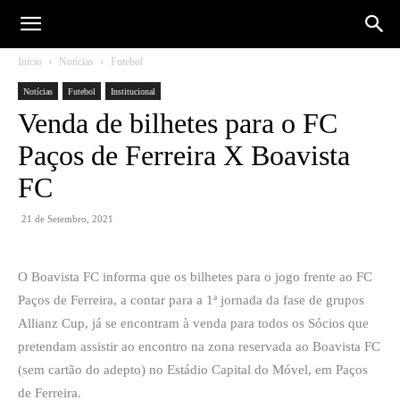
Início
Notícias
Futebol
Notícias
Futebol
Institucional
Venda de bilhetes para o FC
Paços de Ferreira X Boavista
FC
21 de Setembro, 2021
O Boavista FC informa que os bilhetes para o jogo frente ao FC
Paços de Ferreira, a contar para a 1ª jornada da fase de grupos
Allianz Cup, já se encontram à venda para todos os Sócios que
pretendam assistir ao encontro na zona reservada ao Boavista FC
(sem cartão do adepto) no Estádio Capital do Móvel, em Paços
de Ferreira.