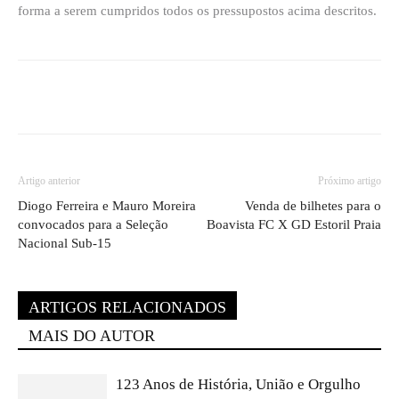
forma a serem cumpridos todos os pressupostos acima descritos.
Artigo anterior
Próximo artigo
Diogo Ferreira e Mauro Moreira
Venda de bilhetes para o
convocados para a Seleção
Boavista FC X GD Estoril Praia
Nacional Sub-15
ARTIGOS RELACIONADOS
MAIS DO AUTOR
123 Anos de História, União e Orgulho