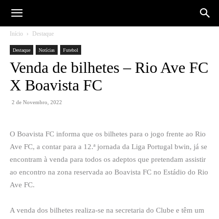
Início
Destaque
Destaque
Notícias
Futebol
Venda de bilhetes – Rio Ave FC
X Boavista FC
2 de Novembro, 2022
O Boavista FC informa que os bilhetes para o jogo frente ao Rio
Ave FC, a contar para a 12.ª jornada da Liga Portugal bwin, já se
encontram à venda para todos os adeptos que pretendam assistir
ao encontro na zona reservada ao Boavista FC no Estádio do Rio
Ave FC.
A venda dos bilhetes realiza-se na secretaria do Clube e têm um