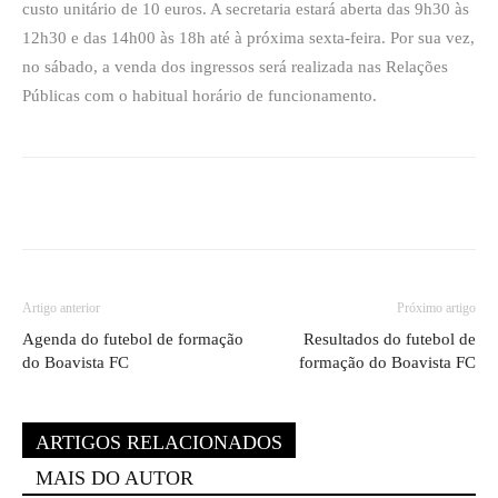
custo unitário de 10 euros. A secretaria estará aberta das 9h30 às
12h30 e das 14h00 às 18h até à próxima sexta-feira. Por sua vez,
no sábado, a venda dos ingressos será realizada nas Relações
Públicas com o habitual horário de funcionamento.
Artigo anterior
Próximo artigo
Agenda do futebol de formação
Resultados do futebol de
do Boavista FC
formação do Boavista FC
ARTIGOS RELACIONADOS
MAIS DO AUTOR