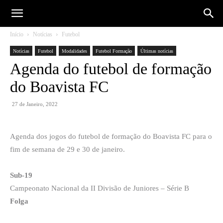
Início
Notícias
Futebol
Notícias
Futebol
Modalidades
Futebol Formação
Últimas notícias
Agenda do futebol de formação
do Boavista FC
27 de Janeiro, 2022
Agenda dos jogos do futebol de formação do Boavista FC para o
fim de semana de 29 e 30 de janeiro.
Sub-19
Campeonato Nacional da II Divisão de Juniores – Série B
Folga