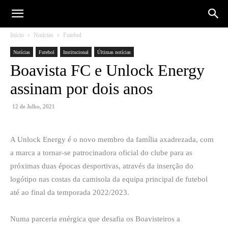
Início
Notícias
Futebol
Notícias
Futebol
Institucional
Últimas notícias
Boavista FC e Unlock Energy
assinam por dois anos
12 de Julho, 2021
A Unlock Energy é o novo membro da família axadrezada, com
a marca a tornar-se patrocinadora oficial do clube para as
próximas duas épocas desportivas, através da inserção do
logótipo nas costas da camisola da equipa principal de futebol
até ao final da temporada 2022/2023.
Numa parceria enérgica que desafia os Boavisteiros a