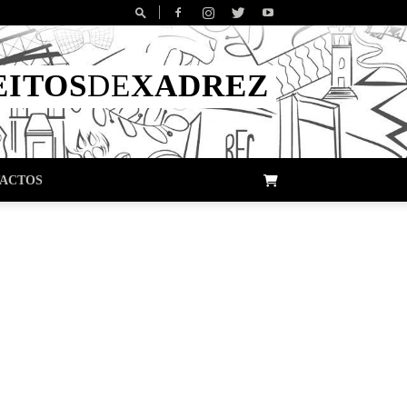
EITOS
DE
XADREZ
ACTOS