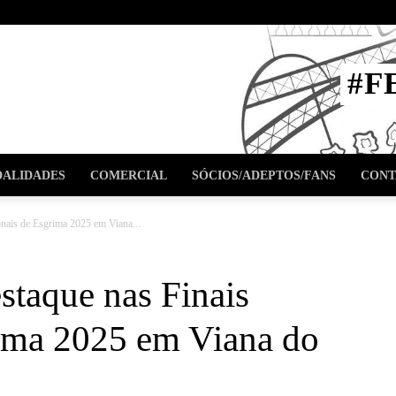
STA
#F
l
ALIDADES
COMERCIAL
SÓCIOS/ADEPTOS/FANS
CONT
nais de Esgrima 2025 em Viana...
staque nas Finais
ima 2025 em Viana do