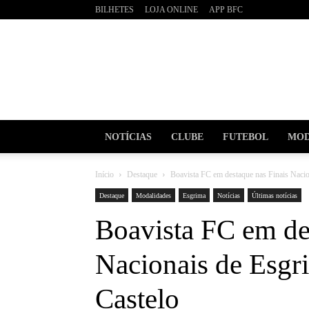
BILHETES
LOJA ONLINE
APP BFC
BOAVI
Futebo
Clube
NOTÍCIAS
CLUBE
FUTEBOL
MOD
Início
Destaque
Boavista FC em destaque nas Finais Nacio
Destaque
Modalidades
Esgrima
Notícias
Últimas notícias
Boavista FC em de
Nacionais de Esgr
Castelo