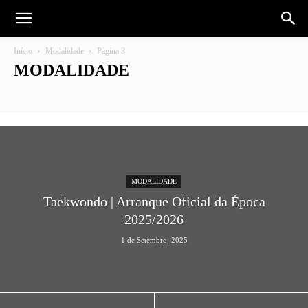
Início
Modalidade
Página 3
MODALIDADE
Destaque
História
Modalidade
Modalidades
Notícias
Sem categoria
Solidariedade
Top Destaque
Últimas notícias
Veteranos
MODALIDADE
Taekwondo | Arranque Oficial da Época
2025/2026
1 de Setembro, 2025