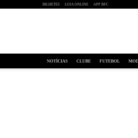
BILHETES
LOJA ONLINE
APP BFC
BOAVI
Futebo
Clube
NOTÍCIAS
CLUBE
FUTEBOL
MOD