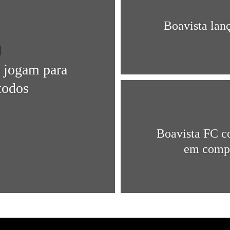
Boavista lan
 jogam para
todos
0
Boavista FC c
em compe