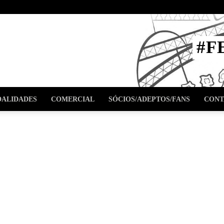
STA
#F
l
ALIDADES
COMERCIAL
SÓCIOS/ADEPTOS/FANS
CONT