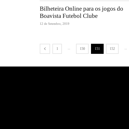
Bilheteira Online para os jogos do
Boavista Futebol Clube
12 de Setembro, 2019
...
...
1
150
151
152