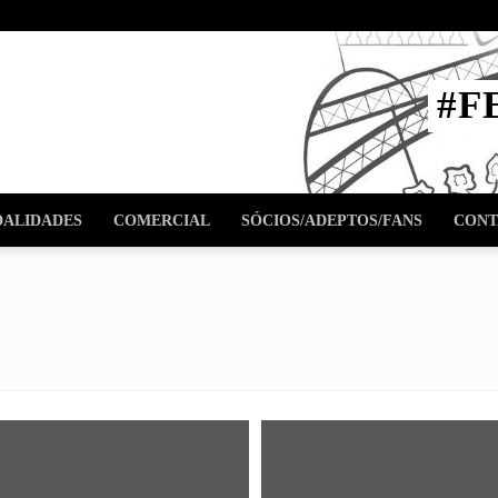
STA
#F
l
ALIDADES
COMERCIAL
SÓCIOS/ADEPTOS/FANS
CONT