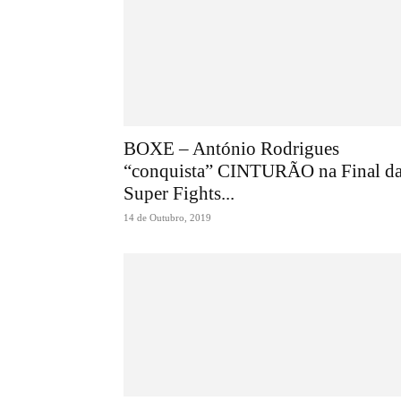
BOXE – António Rodrigues
“conquista” CINTURÃO na Final d
Super Fights...
14 de Outubro, 2019