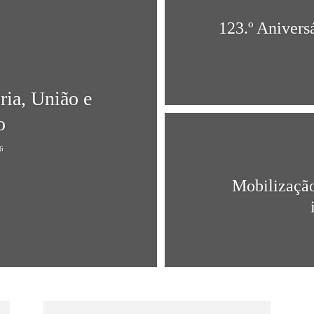
123.º Anivers
ria, União e
o
6
Mobilização