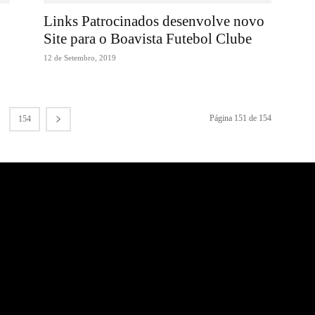
Links Patrocinados desenvolve novo
Site para o Boavista Futebol Clube
12 de Setembro, 2019
Página 151 de 154
154