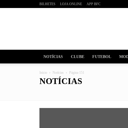
BILHETES
LOJA ONLINE
APP BFC
BOAVI
Futebo
Clube
NOTÍCIAS
CLUBE
FUTEBOL
MOD
Início
Notícias
Página 151
NOTÍCIAS
Futebol
Institucional