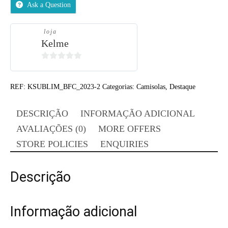
Ask a Question
loja
Kelme
0
out
REF:
KSUBLIM_BFC_2023-2
Categorias:
Camisolas
,
Destaque
of
5
DESCRIÇÃO
INFORMAÇÃO ADICIONAL
AVALIAÇÕES (0)
MORE OFFERS
STORE POLICIES
ENQUIRIES
Descrição
Informação adicional