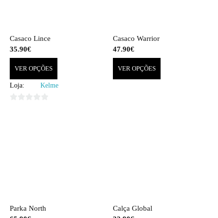
Casaco Lince
Casaco Warrior
35.90
€
47.90
€
VER OPÇÕES
VER OPÇÕES
Loja:
Kelme
0
out
of
5
Parka North
Calça Global