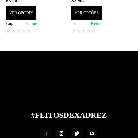
65.90
€
32.90
€
VER OPÇÕES
VER OPÇÕES
Loja:
Kelme
Loja:
Kelme
0
0
out
out
of
of
5
5
#FEITOS
DE
XADREZ