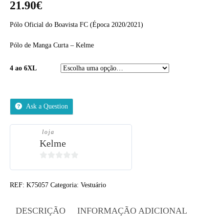
21.90
€
Pólo Oficial do Boavista FC (Época 2020/2021)
Pólo de Manga Curta – Kelme
4 ao 6XL
Ask a Question
loja
Kelme
0
out
REF:
K75057
Categoria:
Vestuário
of
5
DESCRIÇÃO
INFORMAÇÃO ADICIONAL