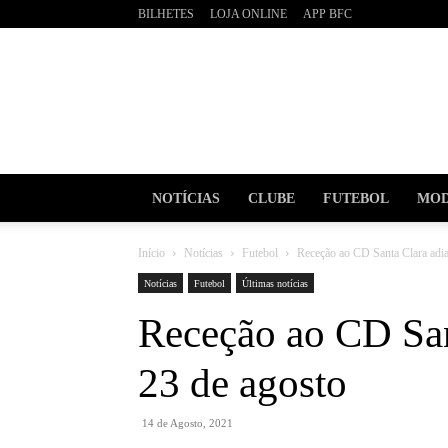
BILHETES
LOJA ONLINE
APP BFC
BOAVI
Futebo
Clube
NOTÍCIAS
CLUBE
FUTEBOL
MOD
Início
Notícias
Futebol
Receção ao CD Santa Clara adia
Notícias
Futebol
Últimas notícias
Receção ao CD San
23 de agosto
14 de Agosto, 2021