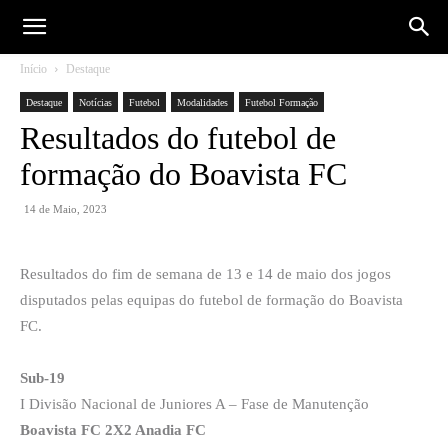
Início
Destaque
Destaque
Notícias
Futebol
Modalidades
Futebol Formação
Resultados do futebol de
formação do Boavista FC
14 de Maio, 2023
Resultados do fim de semana de 13 e 14 de maio dos jogos
disputados pelas equipas do futebol de formação do Boavista
FC.
Sub-19
I Divisão Nacional de Juniores A – Fase de Manutenção
Boavista FC 2X2 Anadia FC