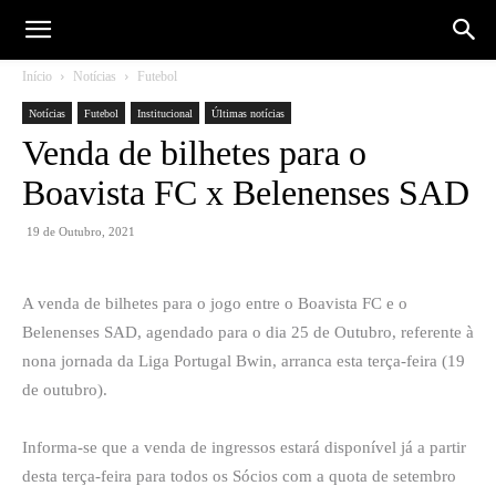
Início
Notícias
Futebol
Notícias
Futebol
Institucional
Últimas notícias
Venda de bilhetes para o
Boavista FC x Belenenses SAD
19 de Outubro, 2021
A venda de bilhetes para o jogo entre o Boavista FC e o
Belenenses SAD, agendado para o dia 25 de Outubro, referente à
nona jornada da Liga Portugal Bwin, arranca esta terça-feira (19
de outubro).
Informa-se que a venda de ingressos estará disponível já a partir
desta terça-feira para todos os Sócios com a quota de setembro