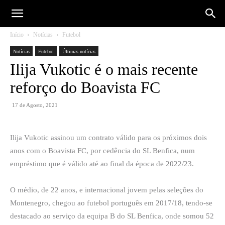
Início
Notícias
Futebol
Notícias
Futebol
Últimas notícias
Ilija Vukotic é o mais recente
reforço do Boavista FC
17 de Agosto, 2021
Ilija Vukotic assinou um contrato válido para os próximos dois
anos com o Boavista FC, por cedência do SL Benfica, num
empréstimo que é válido até ao final da época de 2022/23.
O médio, de 22 anos, e internacional jovem pelas seleções do
Montenegro, chegou ao futebol português em 2017/18, tendo-se
destacado ao serviço da equipa B do SL Benfica, onde somou 52