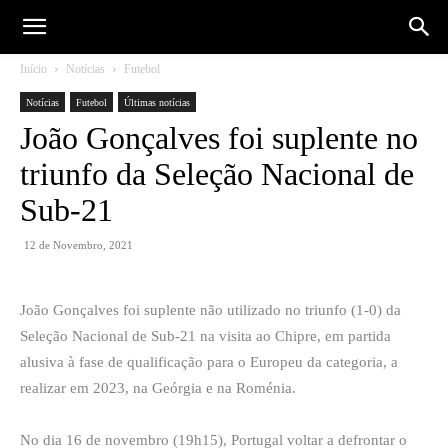
Início
Notícias
Futebol
Notícias
Futebol
Últimas notícias
João Gonçalves foi suplente no
triunfo da Seleção Nacional de
Sub-21
12 de Novembro, 2021
João Gonçalves foi suplente não utilizado no triunfo (1-0) da
Seleção Nacional de Sub-21 na visita ao Chipre, em partida
alusiva à fase de qualificação para o Europeu da categoria, a
realizar em 2023, na Geórgia e na Roménia.
No dia 16 de novembro (19h15), Portugal voltar a defrontar o