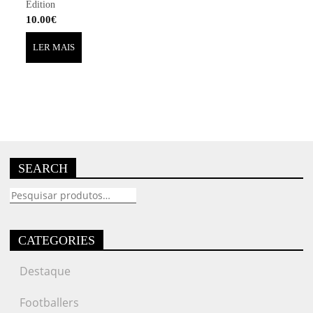
Edition
10.00
€
LER MAIS
SEARCH
Pesquisar
por:
CATEGORIES
Destaque
Footballers