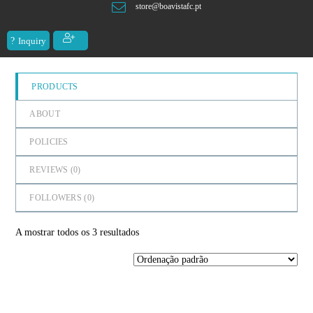
store@boavistafc.pt
Inquiry
PRODUCTS
ABOUT
POLICIES
REVIEWS (
0
)
FOLLOWERS (
0
)
A mostrar todos os 3 resultados