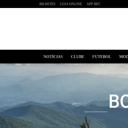
BILHETES
LOJA ONLINE
APP BFC
BOAVI
Futebo
Clube
NOTÍCIAS
CLUBE
FUTEBOL
MOD
B