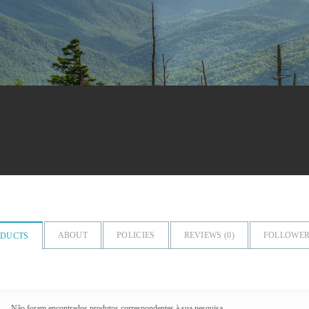
ABOUT
POLICIES
REVIEWS (
0
)
FOLLOWER
ODUCTS
Não foram encontrados produtos correspondentes à sua pesquisa.