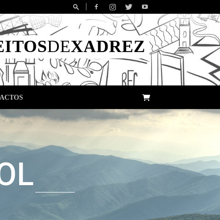
EITOS
DE
XADREZ
ACTOS
OL