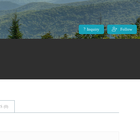
Inquiry
Follow
S (
0
)