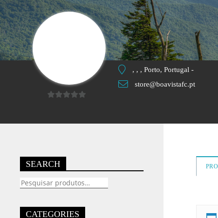
, , , Porto, Portugal -
store@boavistafc.pt
0
out
of
5
SEARCH
PR
Pesquisar
por:
CATEGORIES