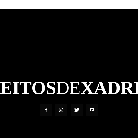
FEITOS
DE
XADR