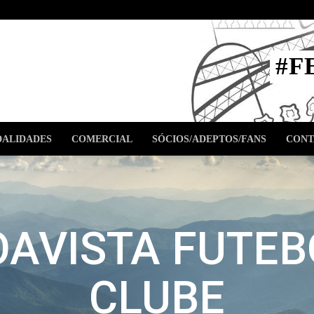
STA
#F
l
ALIDADES
COMERCIAL
SÓCIOS/ADEPTOS/FANS
CONT
OAVISTA FUTEB
CLUBE