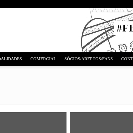
STA
#F
l
ALIDADES
COMERCIAL
SÓCIOS/ADEPTOS/FANS
CONT
urismo
Desporto Adaptado
Esgrima
Esports
Futebol Feminino
e
Kickboxing
Kung-Do
MMA – Artes Marciais Mistas
Musculação