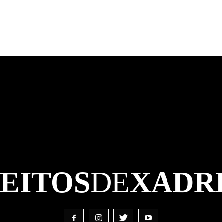
FEITOS
DE
XADR