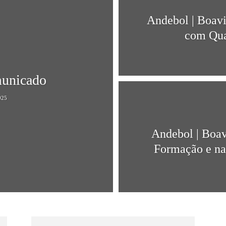
Andebol | Boavi
com Qua
municado
025
Andebol | Boav
Formação e na