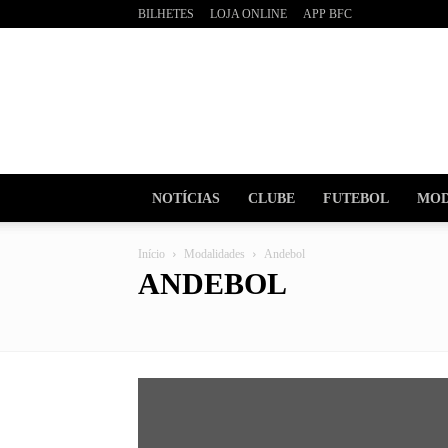
BILHETES
LOJA ONLINE
APP BFC
BOAVI
Futebo
Clube
NOTÍCIAS
CLUBE
FUTEBOL
MOD
Início
Modalidades
Andebol
ANDEBOL
Andebol
Atletismo
Bilhar
BTT
Ciclismo
Cult
Futebol Formação
Futsal
Ginástica
Jiu-Jitsu
Karat
Padel
Tae Kwon Do
Taekwondo
Trail
Voleibol