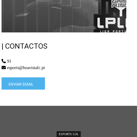
| CONTACTOS
91
esports@boavistafc.pt
ENVIAR EMAIL
ESPORTS LOL