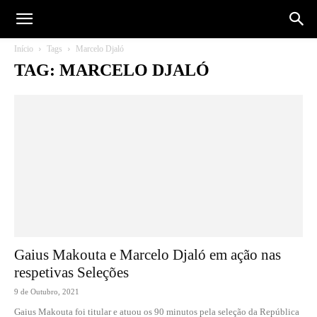
Início
Tags
Marcelo Djaló
TAG: MARCELO DJALÓ
Gaius Makouta e Marcelo Djaló em ação nas
respetivas Seleções
9 de Outubro, 2021
Gaius Makouta foi titular e atuou os 90 minutos pela seleção da República